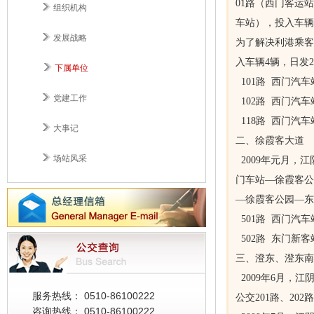
01路（西门客运站
组织机构
车站），投入车辆4
发展战略
为了解决利港乘客
入车辆4辆，日发
下属单位
101路 西门汽车
党建工作
102路 西门汽车
118路 西门汽车
大事记
二、徐霞客大道
场站风采
2009年元月，
门车站—徐霞客公
—徐霞客公园—东
501路 西门汽车
502路 东门新客
三、澄东、澄东南
2009年6月，
服务热线： 0510-86100222
公交201路、202
咨询热线： 0510-86100222