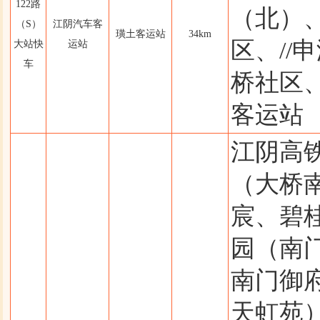
122路
（北）
（S）
江阴汽车客
璜土客运站
34km
区、//
大站快
运站
车
桥社区、
客运站
江阴高
（大桥
宸、碧
园（南
南门御
天虹苑