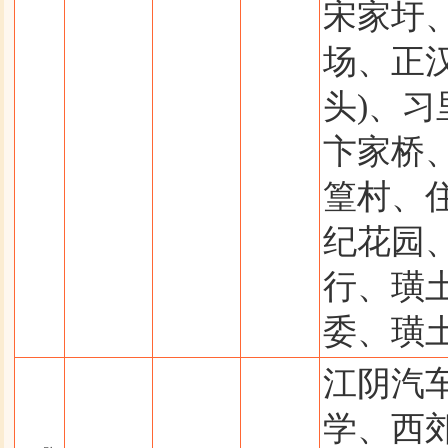
宋家圩、
场、正
头)、习
卞家桥
篁村、
纪花园
行、璜
委、璜
江阴汽
学、西