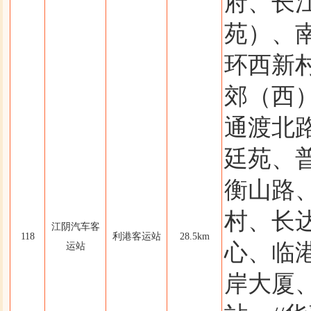
府、长
苑）、
环西新
郊（西
通渡北
廷苑、
衡山路、
村、长
江阴汽车客
118
利港客运站
28.5km
心、临
运站
岸大厦