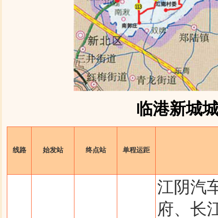
临港新城
线路
始发站
终点站
单程运距
江阴汽
府、长